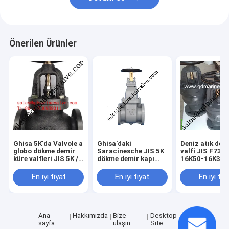
Önerilen Ürünler
Ghisa 5K'da Valvole a
Ghisa'daki
Deniz atık dem
globo dökme demir
Saracinesche JIS 5K
valfi JIS F731
küre valfleri JIS 5K /
dökme demir kapı
16K50-16K350
10K / 16K
valfleri JIS
5K/10k/16k
En iyi fiyat
En iyi fiyat
En iyi fiy
Ana
Hakkımızda
Bize
Desktop
sayfa
ulaşın
Site