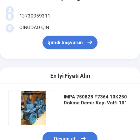
13730959311
QINGDAO ÇİN
Şimdi başvurun
En İyi Fiyatı Alın
IMPA 750828 F7364 10K250
Dökme Demir Kapı Valfi 10"
Devam et