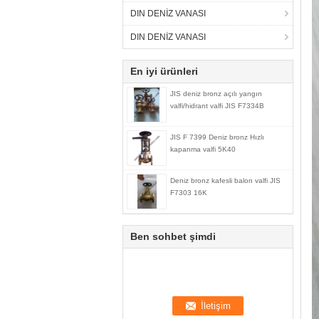
DIN DENİZ VANASI
DIN DENİZ VANASI
En iyi ürünleri
JIS deniz bronz açılı yangın
valfi/hidrant valfi JIS F7334B
JIS F 7399 Deniz bronz Hızlı
kapanma valfi 5K40
Deniz bronz kafesli balon valfi JIS
F7303 16K
Ben sohbet şimdi