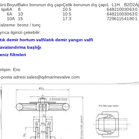
ürü
Boyut
Bakır borunun dış çapı
Çelik borunun dış çapı
L
L1
H
B2
D2
Ağ
 tipi
6A
8
10.5
64
82
100
30
63
0
6A
10
10.5
64
82
100
30
63
0
10A
15
17.3
72
96
115
41
80
1
alzeme: bronz / tunç
yrıca ilginizi çekebilir:
tık demir hortum valfi/atık demir yangın valfi
avalandırma başlığı
eniz filtreleri
letişim: Eric
-posta adresi:
sales@qdmarinevalve.com