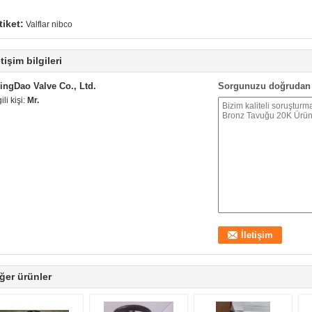
tiket:
Valflar nibco
etişim bilgileri
ingDao Valve Co., Ltd.
Sorgunuzu doğrudan 
gili kişi:
Mr.
ğer ürünler