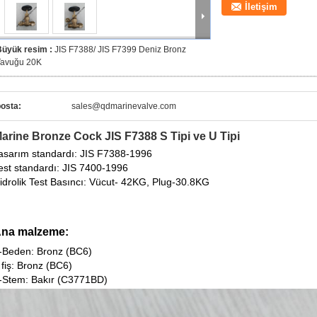
İletişim
Büyük resim :
JIS F7388/ JIS F7399 Deniz Bronz
Tavuğu 20K
osta:
sales@qdmarinevalve.com
arine Bronze Cock JIS F7388 S Tipi ve U Tipi
asarım standardı: JIS F7388-1996
est standardı: JIS 7400-1996
idrolik Test Basıncı: Vücut- 42KG, Plug-30.8KG
na malzeme:
-Beden: Bronz (BC6)
 fiş: Bronz (BC6)
-Stem: Bakır (C3771BD)