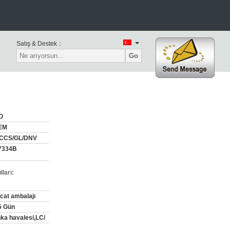
Satış & Destek：
Go
O
EM
CCS/GL/DNV
7334B
ları:
acat ambalajı
5 Gün
ka havalesi,LC/