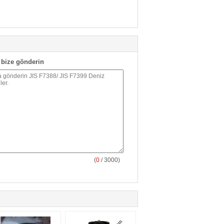
bize gönderin
(
0
/ 3000)