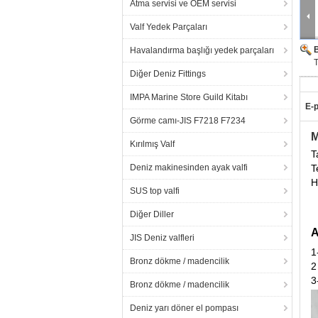
Atma servisi ve OEM servisi
Valf Yedek Parçaları
Havalandırma başlığı yedek parçaları
Diğer Deniz Fittings
IMPA Marine Store Guild Kitabı
E-p
Görme camı-JIS F7218 F7234
M
Kırılmış Valf
T
Deniz makinesinden ayak valfi
T
H
SUS top valfi
Diğer Diller
A
JIS Deniz valfleri
1
Bronz dökme / madencilik
2
3
Bronz dökme / madencilik
Deniz yarı döner el pompası