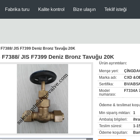
Fabrika turu
Kalite kontrol
Bize ulaşın
Teklif isteği
 F7388/ JIS F7399 Deniz Bronz Tavuğu 20K
S F7388/ JIS F7399 Deniz Bronz Tavuğu 20K
Ürün ayrıntıları:
Menşe yeri:
ÇİNGDA
Marka adı:
CXD &O
Sertifika:
BV/ABS/
Model
F7334A 
numarası:
Ödeme & teslimat koşul
Min sipariş miktarı:
1
Ambalaj bilgileri:
ihr
Teslim süresi:
1-1
Ödeme koşulları:
Ban