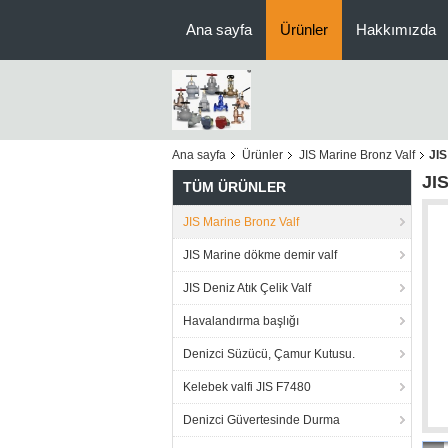
Ana sayfa
Ürünler
Hakkımızda
Ana sayfa
Ürünler
JIS Marine Bronz Valf
JIS
JI
TÜM ÜRÜNLER
JIS Marine Bronz Valf
JIS Marine dökme demir valf
JIS Deniz Atık Çelik Valf
Havalandırma başlığı
Denizci Süzücü, Çamur Kutusu.
Kelebek valfi JIS F7480
Denizci Güvertesinde Durma