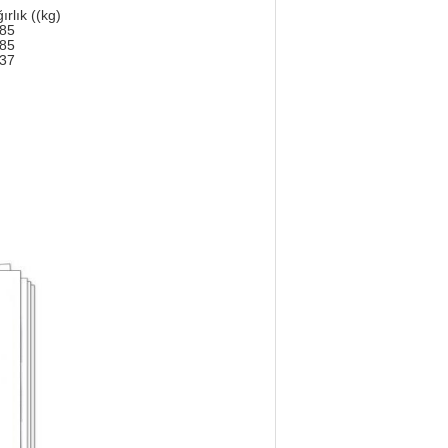
ırlık ((kg)
.85
.85
.37